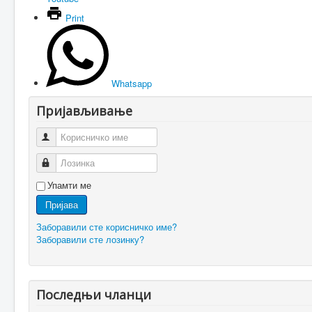
Print
Whatsapp
Пријављивање
Корисничко име
Лозинка
Упамти ме
Пријава
Заборавили сте корисничко име?
Заборавили сте лозинку?
Последњи чланци